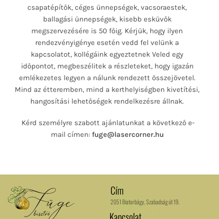
csapatépítők, céges ünnepségek, vacsoraestek,
ballagási ünnepségek, kisebb esküvők
megszervezésére is 50 főig. Kérjük, hogy ilyen
rendezvényigénye esetén vedd fel velünk a
kapcsolatot, kollégáink egyeztetnek Veled egy
időpontot, megbeszélitek a részleteket, hogy igazán
emlékezetes legyen a nálunk rendezett összejövetel.
Mind az étteremben, mind a kerthelyiségben kivetítési,
hangosítási lehetőségek rendelkezésre állnak.
Kérd személyre szabott ajánlatunkat a következő e-
mail címen:
fuge@lasercorner.hu
Cím
2051 Biatorbágy, Szabadság út 19.
Kapcsolat